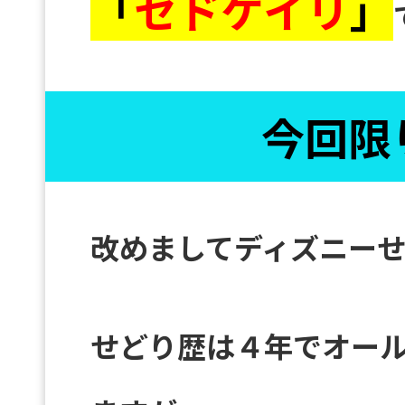
「
セドケイリ
」
今回限
改めましてディズニー
せどり歴は４年でオー