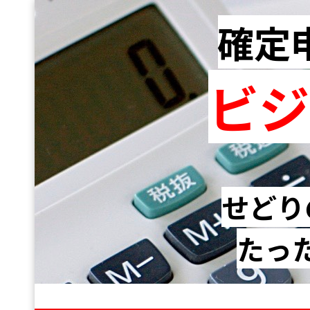
確定
ビジ
せどり
たった