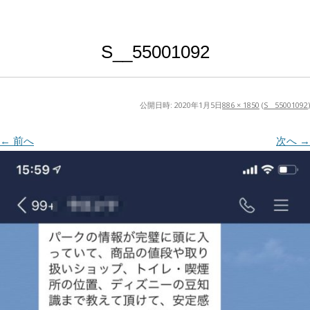
S__55001092
公開日時:
2020年1月5日
886 × 1850
(
S__55001092
)
← 前へ
次へ →